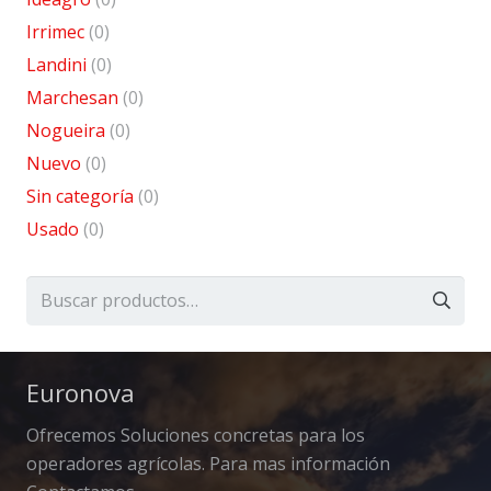
Irrimec
(0)
Landini
(0)
Marchesan
(0)
Nogueira
(0)
Nuevo
(0)
Sin categoría
(0)
Usado
(0)
Buscar
por:
Euronova
Ofrecemos Soluciones concretas para los
operadores agrícolas. Para mas información