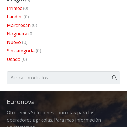
Irrimec
(0)
Landini
(0)
Marchesan
(0)
Nogueira
(0)
Nuevo
(0)
Sin categoría
(0)
Usado
(0)
Buscar
por:
Euronova
Ofrecemos Soluciones concretas para los
operadores agrícolas. Para mas información